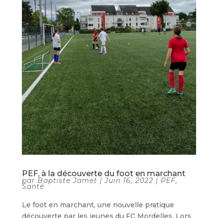
PEF, à la découverte du foot en marchant
par
Baptiste Jamet
|
Juin 16, 2022
|
PEF
,
Santé
Le foot en marchant, une nouvelle pratique
découverte par les jeunes du FC Mordelles. Lors