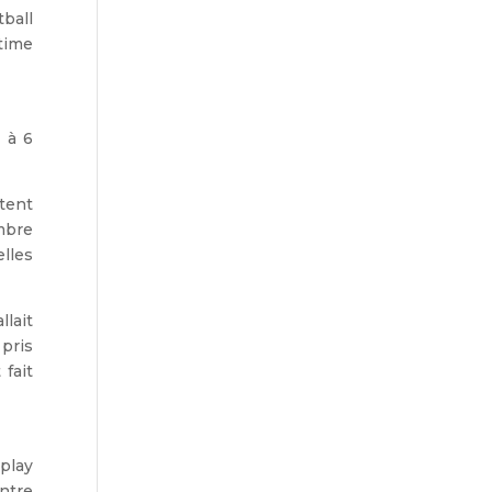
ball
ltime
 à 6
tent
ombre
lles
llait
 pris
 fait
-play
Entre