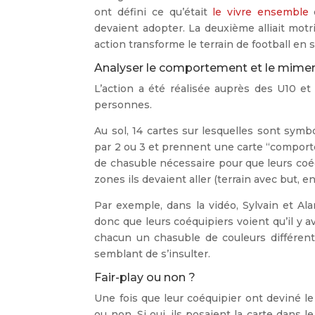
ont défini ce qu’était
le vivre ensemble
e
devaient adopter. La deuxième alliait motr
action transforme le terrain de football en 
Analyser le comportement et le mime
L’action a été réalisée auprès des U10 et
personnes.
Au sol, 14 cartes sur lesquelles sont sym
par 2 ou 3 et prennent une carte “comporte
de chasuble nécessaire pour que leurs coé
zones ils devaient aller (terrain avec but, en
Par exemple, dans la vidéo, Sylvain et Alan
donc que leurs coéquipiers voient qu’il y av
chacun un chasuble de couleurs différentes
semblant de s’insulter.
Fair-play ou non ?
Une fois que leur coéquipier ont deviné le 
ou non. Si oui, ils posaient la carte dans le