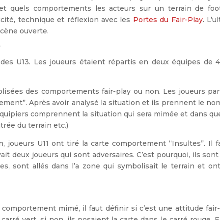
t quels comportements les acteurs sur un terrain de foot
icité, technique et réflexion avec les
Portes du Fair-Play
. L’u
scène ouverte.
r
 des U13. Les joueurs étaient répartis en deux équipes de 4
bolisées des comportements fair-play ou non. Les joueurs par
ment”. Après avoir analysé la situation et ils prennent le n
quipiers comprennent la situation qui sera mimée et dans que
trée du terrain etc.)
, joueurs U11 ont tiré la carte comportement “Insultes”. Il fa
ait deux joueurs qui sont adversaires. C’est pourquoi, ils sont
, sont allés dans l’a zone qui symbolisait le terrain et ont
comportement mimé, il faut définir si c’est une attitude fair
 carré vert, si non, ils posaient la carte dans le carré rouge. 