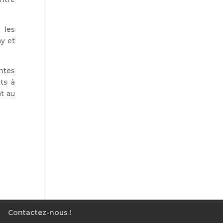
 les
ay et
entes
ts à
nt au
Contactez-nous !