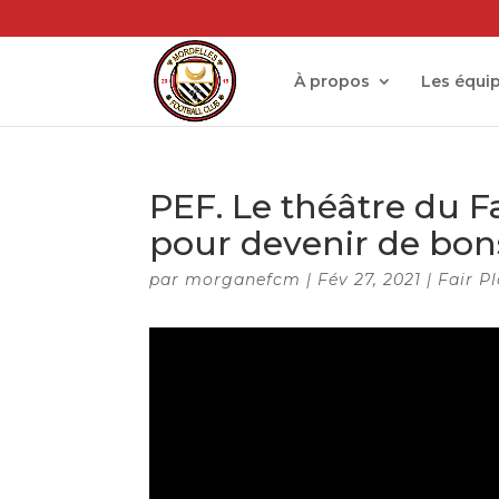
À propos
Les équi
PEF. Le théâtre du F
pour devenir de bon
par
morganefcm
|
Fév 27, 2021
|
Fair P