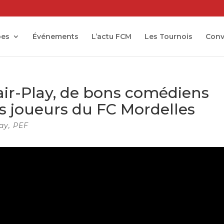
pes
Événements
L’actu FCM
Les Tournois
Conv
air-Play, de bons comédiens
s joueurs du FC Mordelles
lay
,
PEF