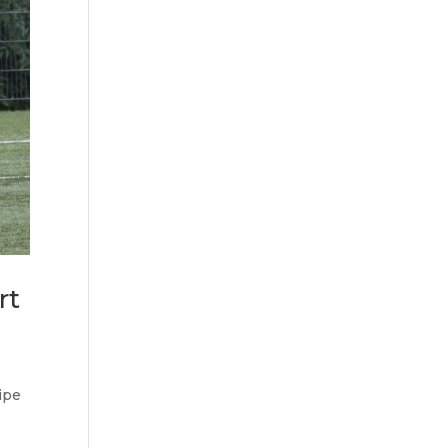
rt
ipe