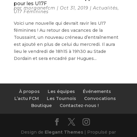
pour les U17F
par
morganefcm
|
Oct 31, 2019
|
Actualités
,
U17 Féminines
Voici une nouvelle qui devrait ravir les U17
féminines ! Au retour des vacances de la
Toussaint, un nouveau créneau d’entraînement
est ajouté en plus de celui du mercredi. Il aura
lieu le vendredi de 18h15 à 19h30 au Stade
Dordain et sera encadré par Hugues...
À propos
Les équipes
Événements
L’actu FCM
Les Tournois
Convocations
Boutique
Contactez-nous !
Design de
Elegant Themes
| Propulsé par