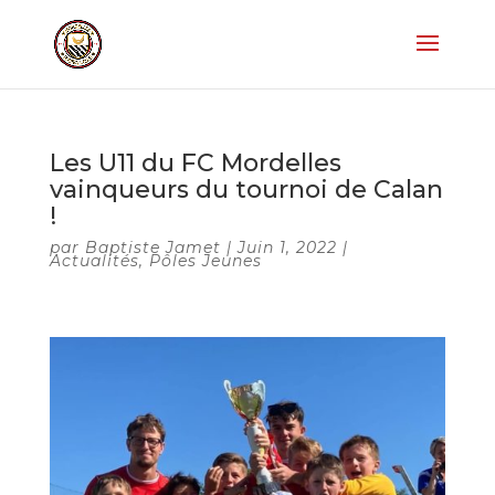
Les U11 du FC Mordelles
vainqueurs du tournoi de Calan
!
par
Baptiste Jamet
|
Juin 1, 2022
|
Actualités
,
Pôles Jeunes