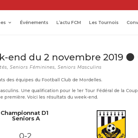
pes
Événements
L’actu FCM
Les Tournois
Conv
ek-end du 2 novembre 2019 ⚫️ 
tés
,
Seniors Féminines
,
Seniors Masculins
ats des équipes du Football Club de Mordelles.
masculins. Une qualification pour le 1er Tour Fédéral de la Cou
pe première. Voici les résultats du week-end.
Championnat D1
Seniors A
0-2