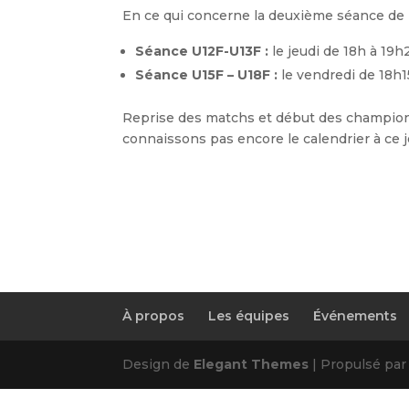
En ce qui concerne la deuxième séance de l
Séance U12F-U13F :
le jeudi de 18h à 19h
Séance U15F – U18F :
le vendredi de 18h1
Reprise des matchs et début des champion
connaissons pas encore le calendrier à ce j
À propos
Les équipes
Événements
Design de
Elegant Themes
| Propulsé pa