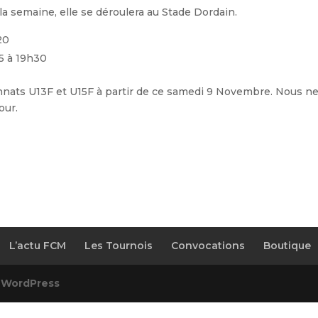
a semaine, elle se déroulera au Stade Dordain.
20
5 à 19h30
nats U13F et U15F à partir de ce samedi 9 Novembre. Nous n
our.
L’actu FCM
Les Tournois
Convocations
Boutique
r
WordPress