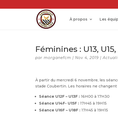
À propos
Les équi
Féminines : U13, U15
par
morganefcm
|
Nov 4, 2019
|
Actuali
À partir du mercredi 6 novembre, les séanc
stade Coubertin. Les horaires ne changent
Séance U12F – U13F :
16H00 à 17H30
Séance U14F- U15F :
17H45 à 19H15
Séance U16F – U18F :
17H45 à 19H15