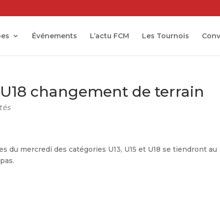
pes
Événements
L’actu FCM
Les Tournois
Conv
, U18 changement de terrain
tés
es du mercredi des catégories U13, U15 et U18 se tiendront au
 pas.