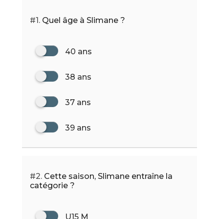
#1.
Quel âge à Slimane ?
40 ans
38 ans
37 ans
39 ans
#2.
Cette saison, Slimane entraîne la
catégorie ?
U15 M