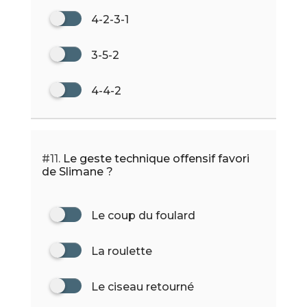
4-2-3-1
3-5-2
4-4-2
#11.
Le geste technique offensif favori
de Slimane ?
Le coup du foulard
La roulette
Le ciseau retourné