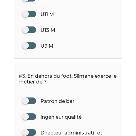
U11 M
U13 M
U9 M
#3.
En dehors du foot, Slimane exerce le
métier de ?
Patron de bar
Ingénieur qualité
Directeur administratif et