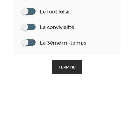
Le foot loisir
La convivialité
La 3ème mi-temps
TERMINÉ